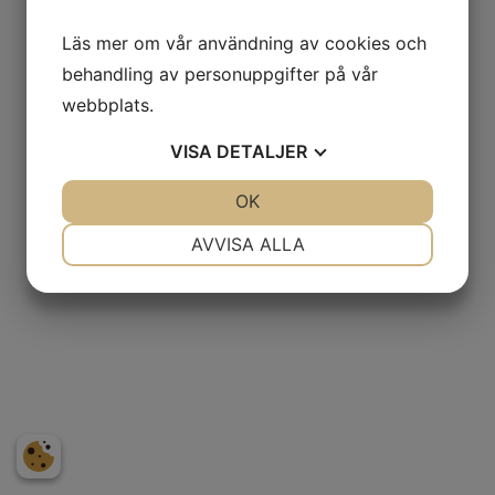
Läs mer om vår användning av cookies och
behandling av personuppgifter på vår
webbplats.
VISA
DETALJER
JA
NEJ
OK
JA
NEJ
NÖDVÄNDIG
INSTÄLLNINGAR
AVVISA ALLA
JA
NEJ
JA
NEJ
MARKNADSFÖRING
STATISTIK